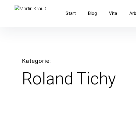
Inhalte
überspringen
Martin Krauß
Start
Blog
Vita
Arb
Online-Journalist. Blogger. Medienentwickler.
Kategorie
Roland Tichy