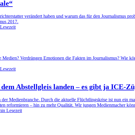
rale“
ichterstatter verändert haben und warum das für den Journalismus pro
smus 2017.
Lesezeit
die Medien? Verdrängen Emotionen die Fakten im Journalismus? Wie kö
Lesezeit
em Abstellgleis landen – es gibt ja ICE-Z
 der Medienbranche. Durch die aktuelle Flüchtlingskrise ist nun ein ma
ten reformieren – hin zu mehr Qualität. Wir jungen Medienmacher kö
min Lesezeit